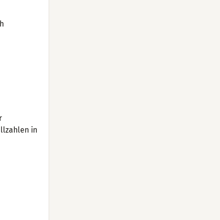
ch
r
llzahlen in