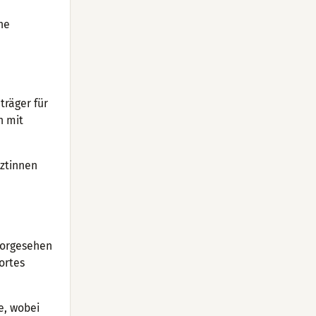
ne
träger für
h mit
rztinnen
 vorgesehen
zortes
e, wobei