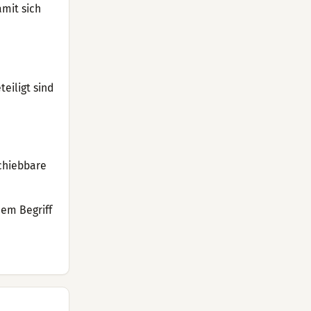
amit sich
eiligt sind
schiebbare
dem Begriff
-