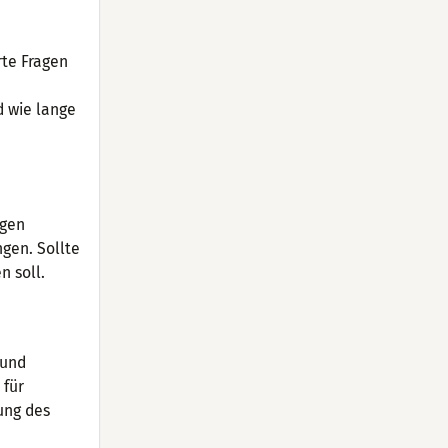
rte Fragen
d wie lange
igen
gen. Sollte
n soll.
 und
 für
ung des