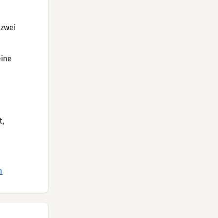
 zwei
eine
t,
m