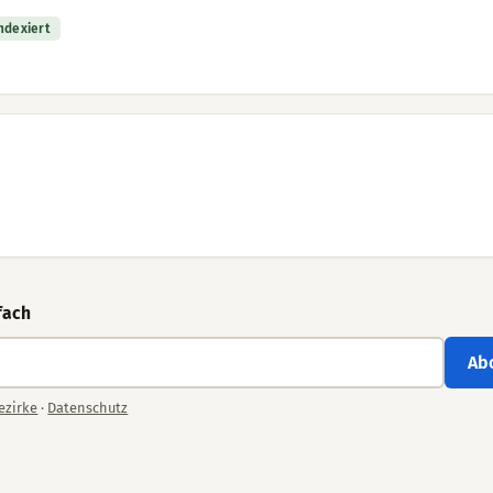
indexiert
fach
Ab
ezirke
·
Datenschutz