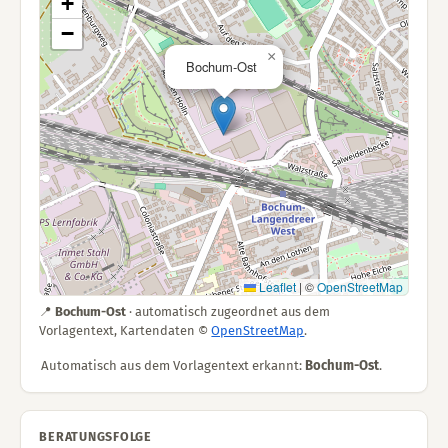
+
−
×
Bochum-Ost
Leaflet
|
©
OpenStreetMap
📍
Bochum-Ost
· automatisch zugeordnet aus dem
Vorlagentext, Kartendaten ©
OpenStreetMap
.
Automatisch aus dem Vorlagentext erkannt:
Bochum-Ost
.
BERATUNGSFOLGE