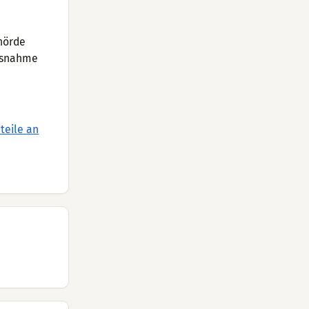
hörde
nisnahme
teile an