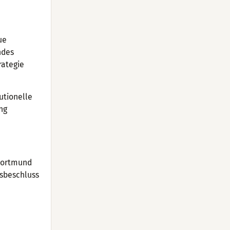
ue
ndes
rategie
utionelle
ung
 Dortmund
tsbeschluss