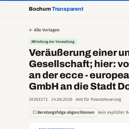
Bochum
Transparent
← Alle Vorlagen
Mitteilung der Verwaltung
Veräußerung einer un
Gesellschaft; hier: v
an der ecce - europe
GmbH an die Stadt D
20261571
24.06.2026
Amt für Finanzsteuerung
kein expliziter 
⚪ Beratungsfolge abgeschlossen