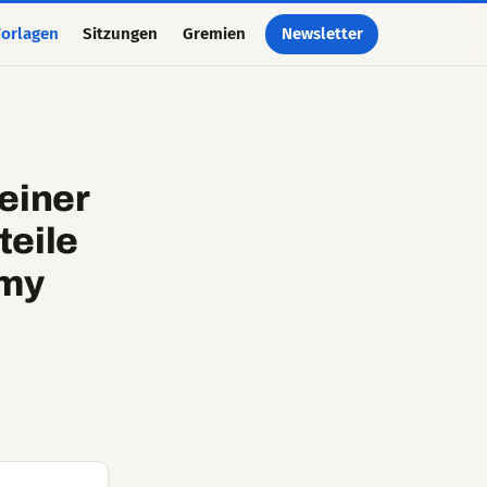
orlagen
Sitzungen
Gremien
Newsletter
einer
teile
omy