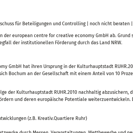
schuss für Beteiligungen und Controlling | noch nicht beraten |
g an der european centre for creative economy GmbH ab. Grund 
all der institutionellen Förderung durch das Land NRW.
nomy GmbH hat ihren Ursprung in der Kulturhauptstadt RUHR.20
sich Bochum an der Gesellschaft mit einem Anteil von 10 Proz
olge der Kulturhauptstadt RUHR.2010 nachhaltig abzusichern, di
fördern und deren europäische Potentiale weiterzuentwickeln. 
twicklungen (z.B. Kreativ.Quartiere Ruhr)
Netzwerke durch Messen, Veranstaltungen, Wettbewerbe und n