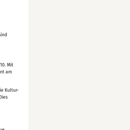
sind
10. Mit
ent am
e Kultur-
Dies
eue