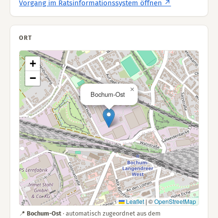
Vorgang im Ratsinformationssystem öffnen ↗
ORT
+
−
×
Bochum-Ost
Leaflet
|
©
OpenStreetMap
📍
Bochum-Ost
· automatisch zugeordnet aus dem