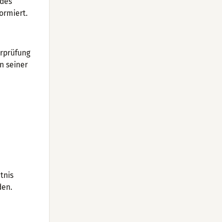
 des
ormiert.
erprüfung
n seiner
tnis
den.