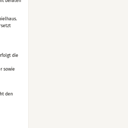
cht beraten
pielhaus.
rsetzt
folgt die
er sowie
cht den