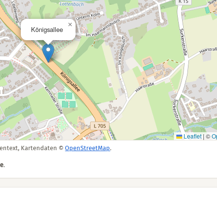
×
Königsallee
Leaflet
|
©
O
gentext, Kartendaten ©
OpenStreetMap
.
ee
.