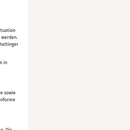
ituation
t werden.
Hattinger
n in
ee sowie
onforme
en. Die