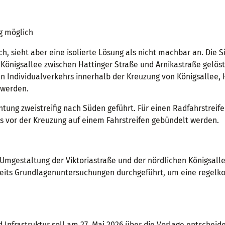
g möglich
ch, sieht aber eine isolierte Lösung als nicht machbar an. Die S
Königsallee zwischen Hattinger Straße und Arnikastraße gelös
n Individualverkehrs innerhalb der Kreuzung von Königsallee, 
 werden.
htung zweistreifig nach Süden geführt. Für einen Radfahrstreife
s vor der Kreuzung auf einem Fahrstreifen gebündelt werden.
mgestaltung der Viktoriastraße und der nördlichen Königsall
eits Grundlagenuntersuchungen durchgeführt, um eine regelk
nd Infrastruktur soll am 27. Mai 2026 über die Vorlage entscheid