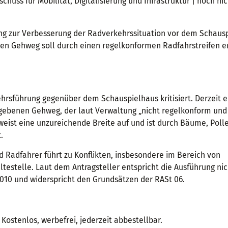
chuss für Mobilität, Digitalisierung und Infrastruktur | noch ni
ung zur Verbesserung der Radverkehrssituation vor dem Schaus
nen Gehweg soll durch einen regelkonformen Radfahrstreifen e
hrsführung gegenüber dem Schauspielhaus kritisiert. Derzeit er
egebenen Gehweg, der laut Verwaltung „nicht regelkonform und
weist eine unzureichende Breite auf und ist durch Bäume, Poll
.
Radfahrer führt zu Konflikten, insbesondere im Bereich von
stelle. Laut dem Antragsteller entspricht die Ausführung ni
10 und widerspricht den Grundsätzen der RASt 06.
Kostenlos, werbefrei, jederzeit abbestellbar.