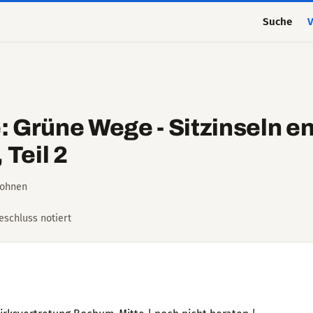
Suche
V
 Grüne Wege - Sitzinseln e
 Teil 2
Wohnen
Beschluss notiert