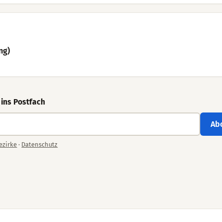
ng)
 ins Postfach
Ab
ezirke
·
Datenschutz