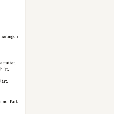
nquerungen
estattet.
 ist,
lärt.
mmer Park
d