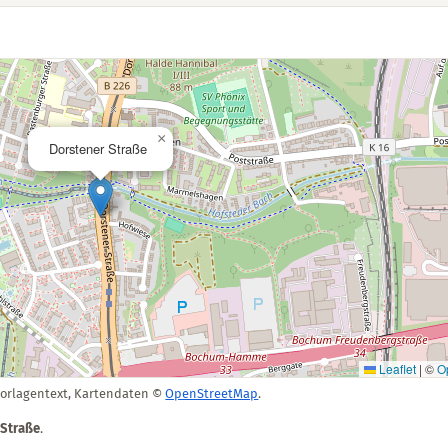
×
Dorstener Straße
Leaflet
|
©
O
Vorlagentext, Kartendaten ©
OpenStreetMap
.
 Straße
.