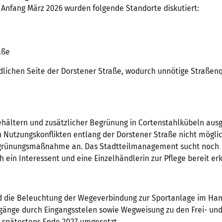
 Anfang März 2026 wurden folgende Standorte diskutiert:
aße
ördlichen Seite der Dorstener Straße, wodurch unnötige Straße
behältern und zusätzlicher Begrünung in Cortenstahlkübeln ausg
utzungskonflikten entlang der Dorstener Straße nicht möglich
 Begrünungsmaßnahme an. Das Stadtteilmanagement sucht noch
 ein Interessent und eine Einzelhändlerin zur Pflege bereit erk
d die Beleuchtung der Wegeverbindung zur Sportanlage im Ha
ngänge durch Eingangsstelen sowie Wegweisung zu den Frei- un
 spätestens Ende 2027 umgesetzt.