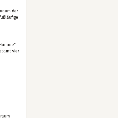
enraum der
fußläufige
m-Hamme“
esamt vier
enraum