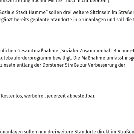
zirksvertretung Bochum-Mitte | noch nicht beraten |
ziale Stadt Hamme“ sollen drei weitere Sitzinseln im Straß
änzt bereits geplante Standorte in Grünanlagen und soll die 
ebaulichen Gesamtmaßnahme „Sozialer Zusammenhalt Bochu
ädtebauförderprogramm bewilligt. Die Maßnahme umfasst insg
itzinseln entlang der Dorstener Straße zur Verbesserung der
Kostenlos, werbefrei, jederzeit abbestellbar.
rünanlagen sollen nun drei weitere Standorte direkt im Straß