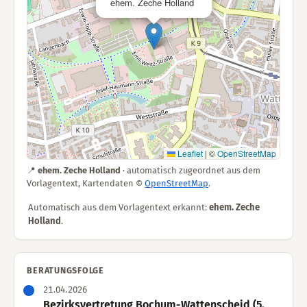
ehem. Zeche Holland
Leaflet
|
©
OpenStreetMap
📍
ehem. Zeche Holland
· automatisch zugeordnet aus dem
Vorlagentext, Kartendaten ©
OpenStreetMap
.
Automatisch aus dem Vorlagentext erkannt:
ehem. Zeche
Holland
.
BERATUNGSFOLGE
21.04.2026
Bezirksvertretung Bochum-Wattenscheid (5.