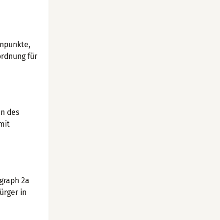
rnpunkte,
ordnung für
nn des
mit
agraph 2a
ürger in