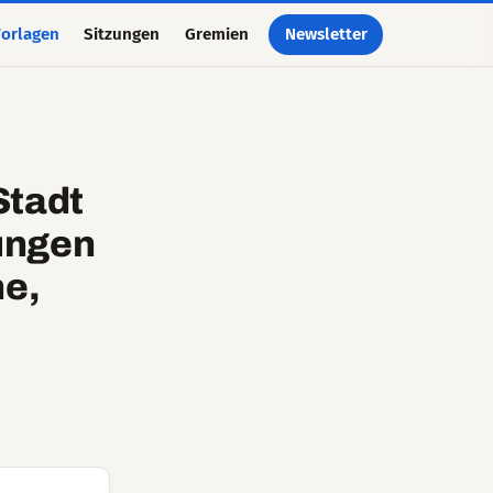
orlagen
Sitzungen
Gremien
Newsletter
Stadt
ungen
ne,