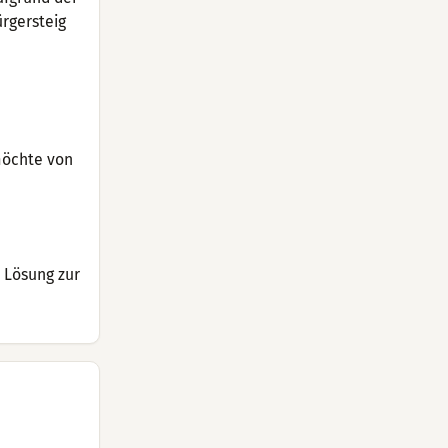
rgersteig
möchte von
e Lösung zur