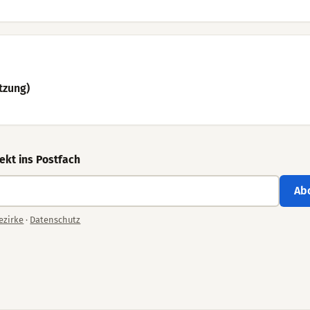
tzung)
ekt ins Postfach
Ab
ezirke
·
Datenschutz