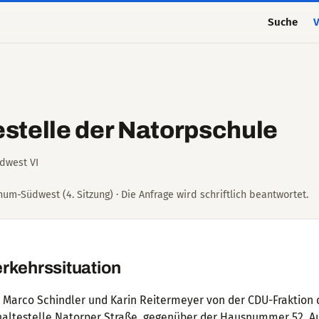
Suche
V
estelle der Natorpschule
dwest VI
um-Südwest (4. Sitzung) · Die Anfrage wird schriftlich beantwortet.
rkehrssituation
n Marco Schindler und Karin Reitermeyer von der CDU-Fraktion 
haltestelle Natorper Straße, gegenüber der Hausnummer 52. A