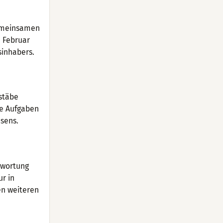
gemeinsamen
. Februar
sinhabers.
stäbe
ve Aufgaben
sens.
twortung
ur in
en weiteren