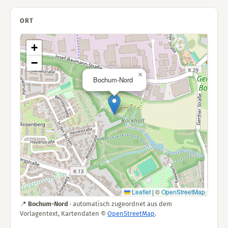
ORT
+
−
×
Bochum-Nord
Leaflet
|
©
OpenStreetMap
📍
Bochum-Nord
· automatisch zugeordnet aus dem
Vorlagentext, Kartendaten ©
OpenStreetMap
.