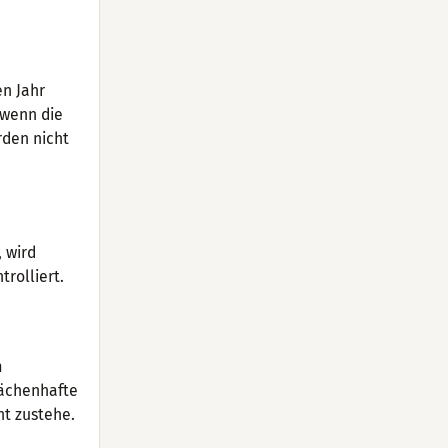
en Jahr
 wenn die
rden nicht
 wird
rolliert.
m
lächenhafte
t zustehe.