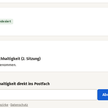
indexiert
haltigkeit (2. Sitzung)
 genommen.
tigkeit direkt ins Postfach
Ab
ezirke
·
Datenschutz