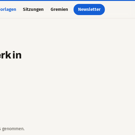
orlagen
Sitzungen
Gremien
Newsletter
rk in
nis genommen.