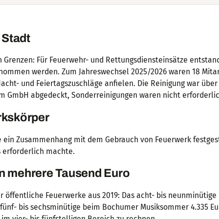
 Stadt
 in Grenzen: Für Feuerwehr- und Rettungsdiensteinsätze entsta
rnommen werden. Zum Jahreswechsel 2025/2026 waren 18 Mitar
acht- und Feiertagszuschläge anfielen. Die Reinigung war über
 GmbH abgedeckt, Sonderreinigungen waren nicht erforderlic
rkskörper
de ein Zusammenhang mit dem Gebrauch von Feuerwerk festgest
 erforderlich machte.
en mehrere Tausend Euro
r öffentliche Feuerwerke aus 2019: Das acht- bis neunminütige
 fünf- bis sechsminütige beim Bochumer Musiksommer 4.335 Eur
im vier- bis fünfstelligen Bereich zu rechnen.