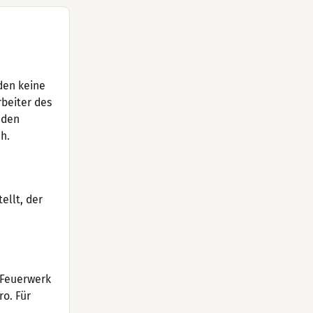
nden keine
beiter des
 den
h.
ellt, der
 Feuerwerk
o. Für