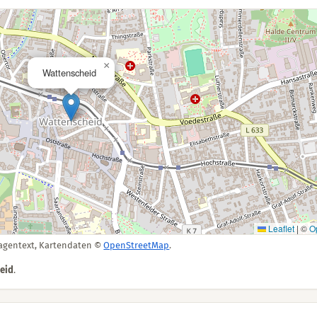
×
Wattenscheid
Leaflet
|
©
O
lagentext, Kartendaten ©
OpenStreetMap
.
eid
.