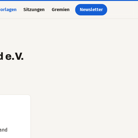
orlagen
Sitzungen
Gremien
Newsletter
 e.V.
band