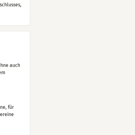
schlusses,
bühne auch
dem
ne, für
Vereine