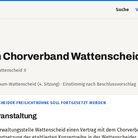
Suche
V
m Chorverband Wattenscheid
ttenscheid II
hum-Wattenscheid (4. Sitzung) · Einstimmig nach Beschlussvorschlag
HEIDER FREILICHTBÜHNE SOLL FORTGESETZT WERDEN
ranstaltung
verwaltungsstelle Wattenscheid einen Vertrag mit dem Chorver
 Fortsetzung der etablierten Konzertreihe in der Wattenscheider