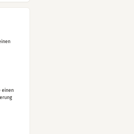
einen
e einen
ierung