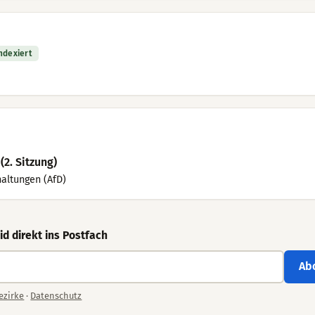
indexiert
2. Sitzung)
altungen (AfD)
d direkt ins Postfach
Ab
ezirke
·
Datenschutz