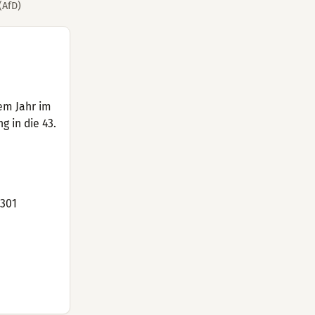
(AfD)
em Jahr im
 in die 43.
2301